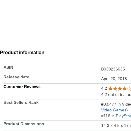
Product information
ASIN
B030236635
Release date
April 20, 2018
Customer Reviews
4.2
4.2 out of 5 star
Best Sellers Rank
#83,477 in Vid
Video Games
)
#116 in
PlaySta
Product Dimensions
14.3 x 4.5 x 17