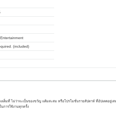
5
Entertainment
equired. (included)
็มที่ ไม่ว่าจะเป็นของขวัญ แต้มสะสม หรือโปรโมชั่นรายสัปดาห์ ที่อัปเดตอยู่เ
นการใช้งานทุกครั้ง