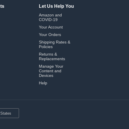
ts
Let Us Help You
Amazon and
COVID-19
Your Account
Your Orders
Shipping Rates &
Policies
Returns &
Replacements
Manage Your
Content and
Devices
Help
 States