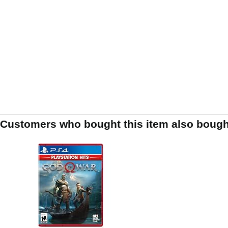
Customers who bought this item also bough