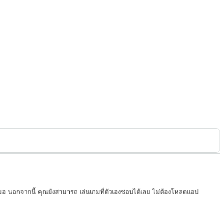
สมอ นอกจากนี้ คุณยังสามารถ เล่นเกมที่ตัวเองชอบได้เลย ไม่ต้องโหลดแอป