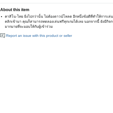
About this item
คาสิโน-ไทย ยิ่งไปกว่านั้น ไม่ต้องดาวน์โหลด อีกหนึ่งข้อดีที่ทำให้การเล
คลิกเข้ามา คุณก็สามารถทดลองเล่นฟรีทุกเกมได้เลย นอกจากนี้ ยังมีกิ
มากมายที่จะมอบให้กับผู้เข้าร่วม
Report an issue with this product or seller