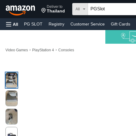
Deliver to
All
Thailand
PG SLOT
Registry
Customer Service
Gift Cards
All
›
›
Video Games
PlayStation 4
Consoles