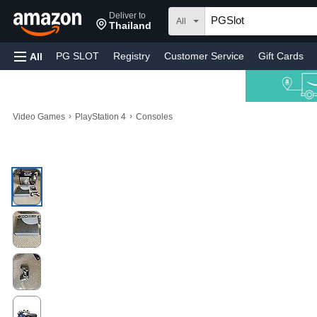
Deliver to
All
Thailand
PG SLOT
Registry
Customer Service
Gift Cards
All
›
›
Video Games
PlayStation 4
Consoles