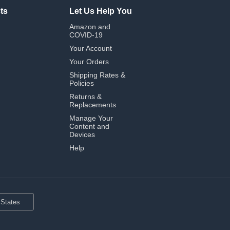
ts
Let Us Help You
Amazon and
COVID-19
Your Account
Your Orders
Shipping Rates &
Policies
Returns &
Replacements
Manage Your
Content and
Devices
Help
 States