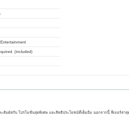
5
Entertainment
equired. (included)
 และสัมผัสกับ โปรโมชั่นสุดพิเศษ และสิทธิประโยชน์ที่เต็มอิ่ม นอกจากนี้ ฟีเจ