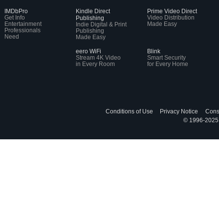
IMDbPro
Kindle Direct
Prime Video Direct
Get Info
Video Distribution
Publishing
Entertainment
Made Easy
Indie Digital & Print
Professionals
Publishing
Need
Made Easy
eero WiFi
Blink
Stream 4K Video
Smart Security
in Every Room
for Every Home
Conditions of Use
Privacy Notice
Cons
© 1996-2025, 