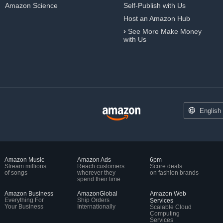
Amazon Science
Self-Publish with Us
Host an Amazon Hub
›
See More Make Money
with Us
English
Amazon Music
Amazon Ads
6pm
Stream millions
Reach customers
Score deals
of songs
wherever they
on fashion brands
spend their time
Amazon Business
AmazonGlobal
Amazon Web
Everything For
Ship Orders
Services
Your Business
Internationally
Scalable Cloud
Computing
Services