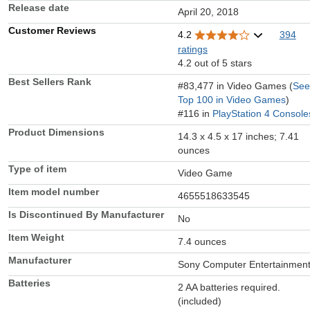
Release date
April 20, 2018
Customer Reviews
4.2
394
ratings
4.2 out of 5 stars
Best Sellers Rank
#83,477 in Video Games (
See
Top 100 in Video Games
)
#116 in
PlayStation 4 Console
Product Dimensions
14.3 x 4.5 x 17 inches; 7.41
ounces
Type of item
Video Game
Item model number
4655518633545
Is Discontinued By Manufacturer
No
Item Weight
7.4 ounces
Manufacturer
Sony Computer Entertainmen
Batteries
2 AA batteries required.
(included)