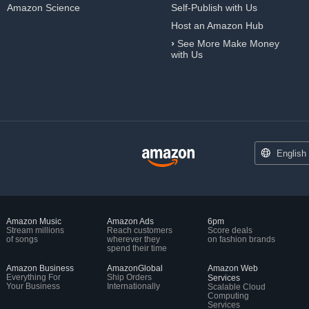
Amazon Science
Self-Publish with Us
Host an Amazon Hub
›
See More Make Money
with Us
English
Amazon Music
Amazon Ads
6pm
Stream millions
Reach customers
Score deals
of songs
wherever they
on fashion brands
spend their time
Amazon Business
AmazonGlobal
Amazon Web
Everything For
Ship Orders
Services
Your Business
Internationally
Scalable Cloud
Computing
Services