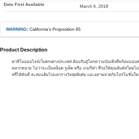
Date First Available
March 6, 2018
WARNING
:
California’s Proposition 65
Product Description
คาสิโนออนไลน์เว็บตรงต่างประเทศ ต้อนรับสู่โลกความบันเทิงที่พร้อมมอบค
หลากหลาย ไม่ว่าจะเป็นสล็อต รูเล็ต หรือ เกมกีฬา ที่รอให้คุณสัมผัสโดยไม่ต
ฟรีได้ทันที สะสมแต้มไปแลกรางวัลสุดพิเศษ และอย่าพลาดกับโปรโมชั่นใหม่ล่า