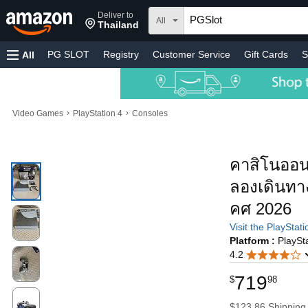
Deliver to
All
Thailand
PG SLOT
Registry
Customer Service
Gift Cards
S
All
›
›
Video Games
PlayStation 4
Consoles
คาสิโนออน
ลองเดินทา
คศ 2026
Visit the PlayStat
Platform :
PlaySt
4.2
719
$
98
$123.86 Shipping