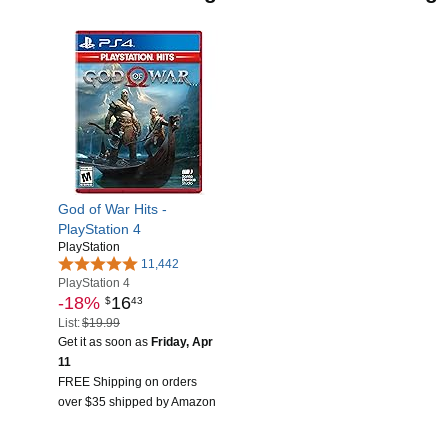
God of War Hits -
PlayStation 4
PlayStation
11,442
PlayStation 4
-18%
16
$
43
List:
$19.99
Get it as soon as
Friday, Apr
11
FREE Shipping on orders
over $35 shipped by Amazon