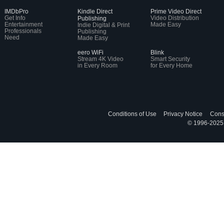
IMDbPro
Kindle Direct
Prime Video Direct
Get Info
Video Distribution
Publishing
Entertainment
Made Easy
Indie Digital & Print
Professionals
Publishing
Need
Made Easy
eero WiFi
Blink
Stream 4K Video
Smart Security
in Every Room
for Every Home
Conditions of Use
Privacy Notice
Cons
© 1996-2025, 