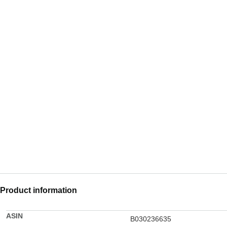
Product information
ASIN
B030236635