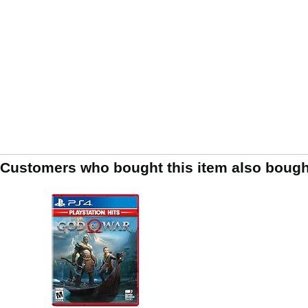
Customers who bought this item also bough