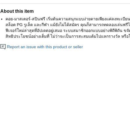
About this item
คอย-มาสเตอร์-สปินฟรี เริ่มต้นความสนุกแบบง่ายดายเพียงแค่ลงทะเบียน
สล็อต PG รูเล็ต และกีฬา แม้ยังไม่ได้สมัคร คุณก็สามารถทดลองเล่นฟร
ฟีเจอร์ใหม่ล่าสุดที่อัปเดตอยู่เสมอ ระบบสมาชิกออกแบบอย่างพิถีพิถัน ขจั
สิทธิประโยชน์อย่างเต็มที่ ไม่ว่าจะเป็นการสะสมแต้มไปแลกรางวัล หรือ
Report an issue with this product or seller