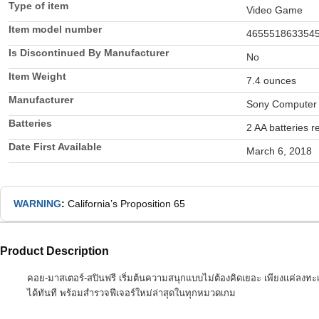
Type of item
Video Game
Item model number
465551863354
Is Discontinued By Manufacturer
No
Item Weight
7.4 ounces
Manufacturer
Sony Computer 
Batteries
2 AA batteries r
Date First Available
March 6, 2018
WARNING
:
California’s Proposition 65
Product Description
คอย-มาสเตอร์-สปินฟรี เริ่มต้นความสนุกแบบไม่ต้องคิดเยอะ เพียงแค่ลงทะเ
ได้ทันที พร้อมสำรวจฟีเจอร์ใหม่ล่าสุดในทุกหมวดเกม