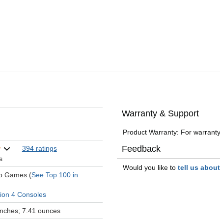
Warranty & Support
Product Warranty: For warranty
Feedback
394 ratings
s
Would you like to
tell us abou
eo Games (
See Top 100 in
tion 4 Consoles
 inches; 7.41 ounces