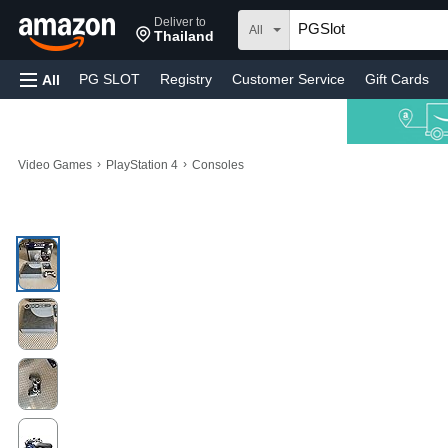
Deliver to
All
Thailand
PG SLOT
Registry
Customer Service
Gift Cards
All
›
›
Video Games
PlayStation 4
Consoles