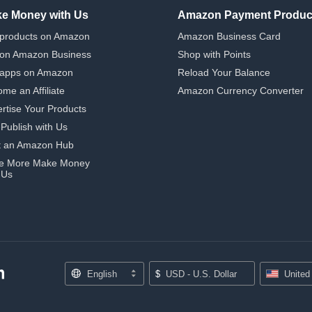
e Money with Us
Amazon Payment Produc
 products on Amazon
Amazon Business Card
 on Amazon Business
Shop with Points
 apps on Amazon
Reload Your Balance
me an Affiliate
Amazon Currency Converter
rtise Your Products
-Publish with Us
t an Amazon Hub
e More Make Money
 Us
English
$
USD - U.S. Dollar
United