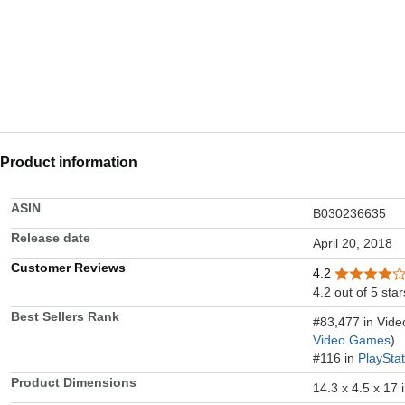
Product information
ASIN
B030236635
Release date
April 20, 2018
Customer Reviews
4.2
4.2 out of 5 star
Best Sellers Rank
#83,477 in Vid
Video Games
)
#116 in
PlaySta
Product Dimensions
14.3 x 4.5 x 17