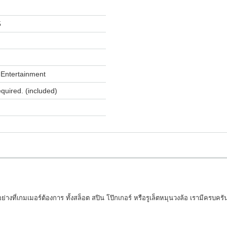
5
Entertainment
equired. (included)
่างที่เกมเมอร์ต้องการ ทั้งสล็อต สปิน โป๊กเกอร์ หรือรูเล็ตหมุนวงล้อ เรามีครบค