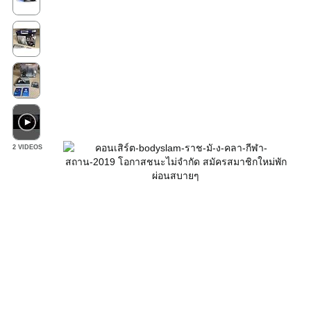
2 VIDEOS