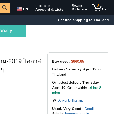
0
Returns
Hello, sign in
EN
& Orders
Cart
Account & Lists
Get free shipping to Thailand
ถาน-2019 โอกาส
Buy used:
$860.85
ยๆ
Delivery
Saturday, April 12
to
Thailand
Or fastest delivery
Thursday,
April 10
. Order within
16 hrs 8
mins
Deliver to
Thailand
Used: Very Good
|
Details
Sold by
jerseys4thewin