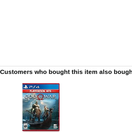
Customers who bought this item also bough