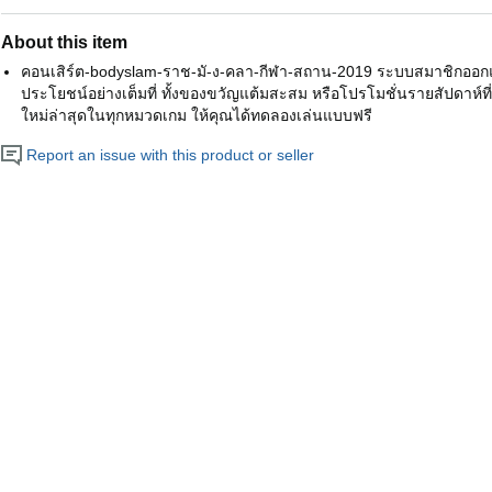
About this item
คอนเสิร์ต-bodyslam-ราช-มั-ง-คลา-กีฬา-สถาน-2019 ระบบสมาชิกออกแบบ
ประโยชน์อย่างเต็มที่ ทั้งของขวัญแต้มสะสม หรือโปรโมชั่นรายสัปดาห์ที่
ใหม่ล่าสุดในทุกหมวดเกม ให้คุณได้ทดลองเล่นแบบฟรี
Report an issue with this product or seller