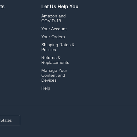
ts
Let Us Help You
Amazon and
COVID-19
Your Account
Your Orders
Shipping Rates &
Policies
Returns &
Replacements
Manage Your
Content and
Devices
Help
 States