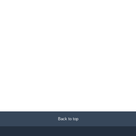
Back to top