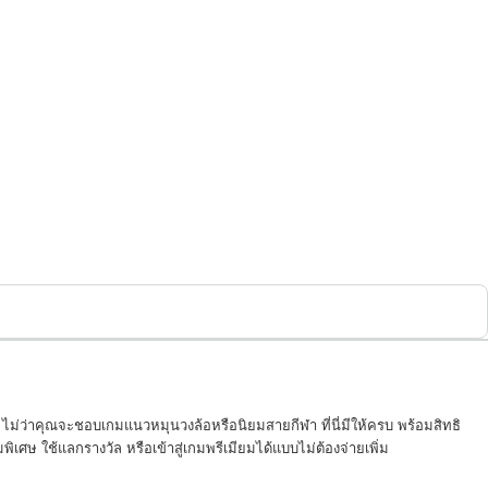
ม่ว่าคุณจะชอบเกมแนวหมุนวงล้อหรือนิยมสายกีฬา ที่นี่มีให้ครบ พร้อมสิทธิ
มพิเศษ ใช้แลกรางวัล หรือเข้าสู่เกมพรีเมียมได้แบบไม่ต้องจ่ายเพิ่ม