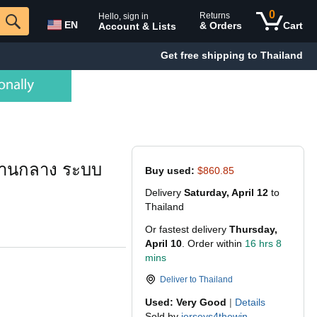
0
Returns
Hello, sign in
EN
& Orders
Cart
Account & Lists
Get free shipping to Thailand
์ปานกลาง ระบบ
Buy used:
$860.85
Delivery
Saturday, April 12
to
Thailand
Or fastest delivery
Thursday,
April 10
. Order within
16 hrs 8
mins
Deliver to
Thailand
Used: Very Good
|
Details
Sold by
jerseys4thewin