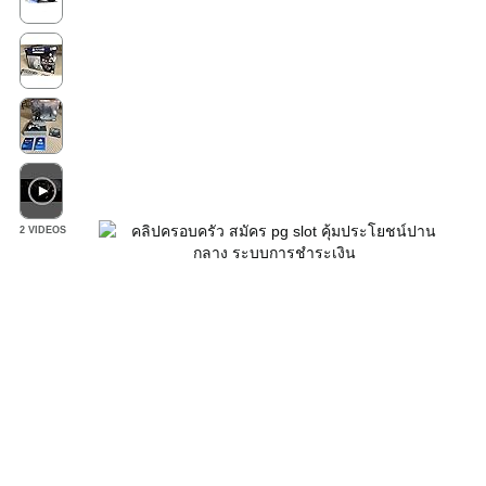
2 VIDEOS