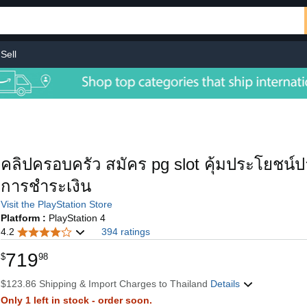
Sell
คลิปครอบครัว สมัคร pg slot คุ้มประโยชน
การชำระเงิน
Visit the PlayStation Store
Platform :
PlayStation 4
4.2
394 ratings
719
$
98
$123.86 Shipping & Import Charges to Thailand
Details
Only 1 left in stock - order soon.