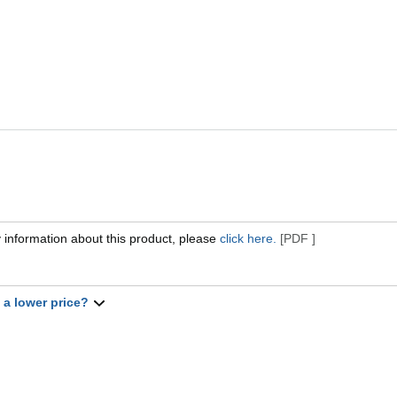
 information about this product, please
click here.
[PDF ]
t a lower price?