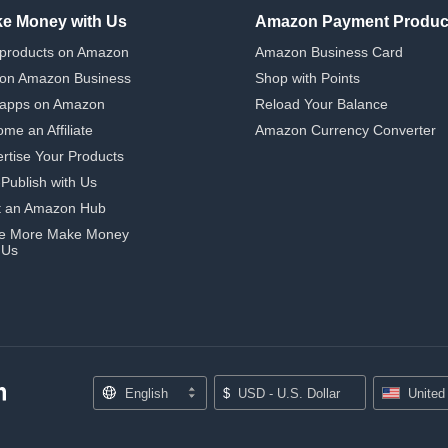
e Money with Us
Amazon Payment Produc
 products on Amazon
Amazon Business Card
 on Amazon Business
Shop with Points
 apps on Amazon
Reload Your Balance
me an Affiliate
Amazon Currency Converter
rtise Your Products
-Publish with Us
t an Amazon Hub
e More Make Money
 Us
English
$
USD - U.S. Dollar
United