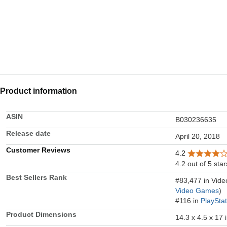
Product information
ASIN
B030236635
Release date
April 20, 2018
Customer Reviews
4.2
4.2 out of 5 star
Best Sellers Rank
#83,477 in Vid
Video Games
)
#116 in
PlaySta
Product Dimensions
14.3 x 4.5 x 17