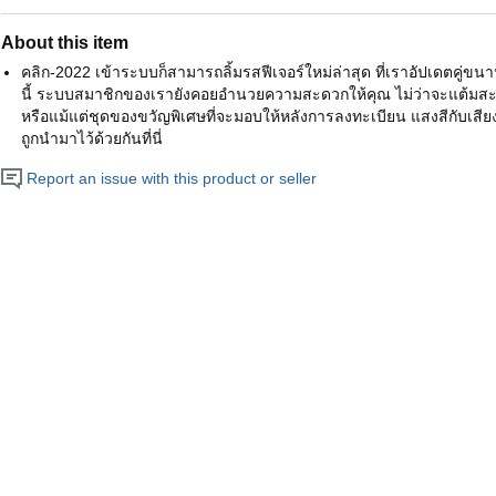
About this item
คลิก-2022 เข้าระบบก็สามารถลิ้มรสฟีเจอร์ใหม่ล่าสุด ที่เราอัปเดตคู่
นี้ ระบบสมาชิกของเรายังคอยอำนวยความสะดวกให้คุณ ไม่ว่าจะแต้มสะ
หรือแม้แต่ชุดของขวัญพิเศษที่จะมอบให้หลังการลงทะเบียน แสงสีกับเส
ถูกนำมาไว้ด้วยกันที่นี่
Report an issue with this product or seller