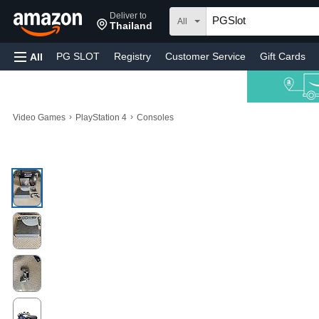
Deliver to
All
Thailand
PG SLOT
Registry
Customer Service
Gift Cards
All
›
›
Video Games
PlayStation 4
Consoles