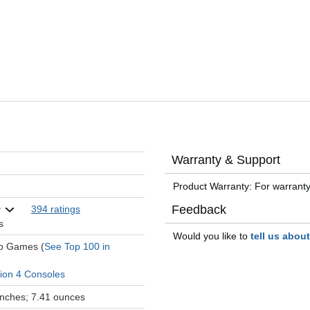
Warranty & Support
Product Warranty: For warranty
Feedback
394 ratings
s
Would you like to
tell us abou
eo Games (
See Top 100 in
tion 4 Consoles
 inches; 7.41 ounces