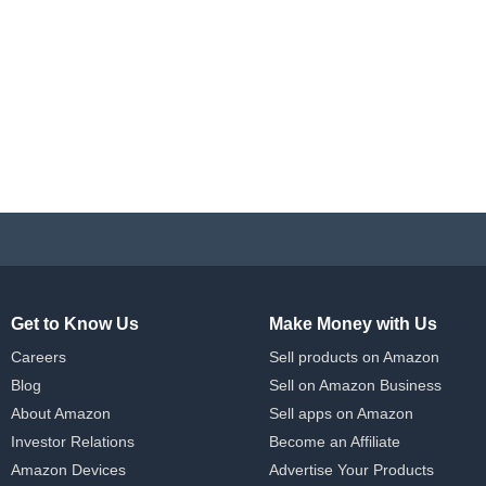
Get to Know Us
Make Money with Us
Careers
Sell products on Amazon
Blog
Sell on Amazon Business
About Amazon
Sell apps on Amazon
Investor Relations
Become an Affiliate
Amazon Devices
Advertise Your Products