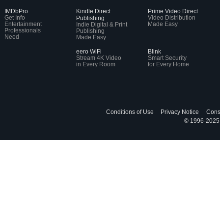
IMDbPro
Kindle Direct
Prime Video Direct
Get Info
Video Distribution
Publishing
Entertainment
Made Easy
Indie Digital & Print
Professionals
Publishing
Need
Made Easy
eero WiFi
Blink
Stream 4K Video
Smart Security
in Every Room
for Every Home
Conditions of Use
Privacy Notice
Cons
© 1996-2025, 