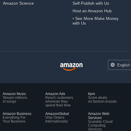
Amazon Science
Self-Publish with Us
Host an Amazon Hub
›
See More Make Money
with Us
English
Amazon Music
Amazon Ads
6pm
Stream millions
Reach customers
Score deals
of songs
wherever they
on fashion brands
spend their time
Amazon Business
AmazonGlobal
Amazon Web
Everything For
Ship Orders
Services
Your Business
Internationally
Scalable Cloud
Computing
Services