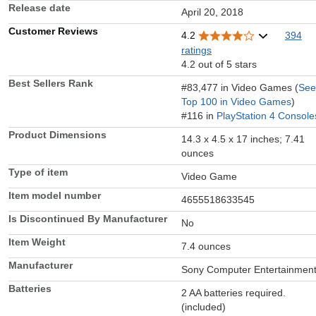
Release date
April 20, 2018
Customer Reviews
4.2
394
ratings
4.2 out of 5 stars
Best Sellers Rank
#83,477 in Video Games (
See
Top 100 in Video Games
)
#116 in
PlayStation 4 Console
Product Dimensions
14.3 x 4.5 x 17 inches; 7.41
ounces
Type of item
Video Game
Item model number
4655518633545
Is Discontinued By Manufacturer
No
Item Weight
7.4 ounces
Manufacturer
Sony Computer Entertainmen
Batteries
2 AA batteries required.
(included)