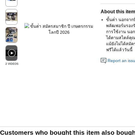
About this ite
ขั้นต่ํา นอกจาก
พลัฒฟอร์มรองร
การใช้งาน นอกจ
ได้ตามสไตล์คุ
แม้ยังไม่ได้สม
ฟรีได้แล้ววันนี้
Report an issue
2 VIDEOS
Customers who bought this item also bough