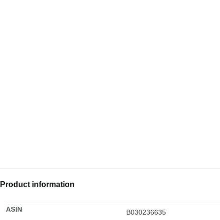
Product information
ASIN
B030236635