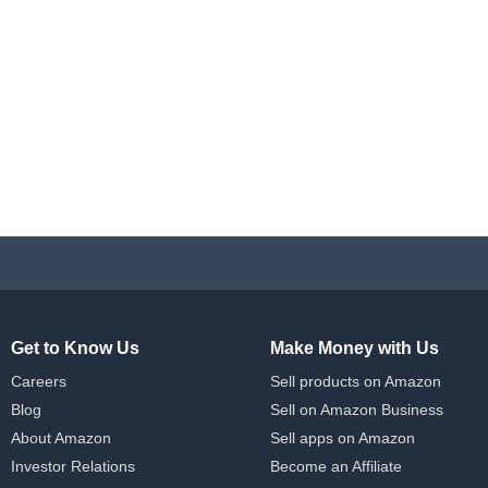
Get to Know Us
Make Money with Us
Careers
Sell products on Amazon
Blog
Sell on Amazon Business
About Amazon
Sell apps on Amazon
Investor Relations
Become an Affiliate