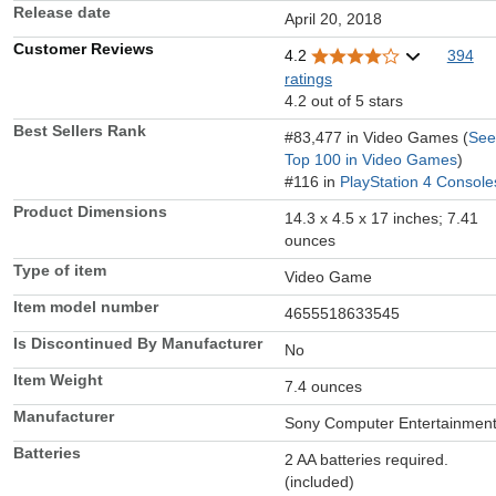
Release date
April 20, 2018
Customer Reviews
4.2
394
ratings
4.2 out of 5 stars
Best Sellers Rank
#83,477 in Video Games (
See
Top 100 in Video Games
)
#116 in
PlayStation 4 Console
Product Dimensions
14.3 x 4.5 x 17 inches; 7.41
ounces
Type of item
Video Game
Item model number
4655518633545
Is Discontinued By Manufacturer
No
Item Weight
7.4 ounces
Manufacturer
Sony Computer Entertainmen
Batteries
2 AA batteries required.
(included)