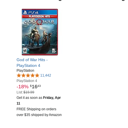
God of War Hits -
PlayStation 4
PlayStation
11,442
PlayStation 4
-18%
16
$
43
List:
$19.99
Get it as soon as
Friday, Apr
11
FREE Shipping on orders
over $35 shipped by Amazon