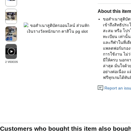
About this ite
ขอสำเนาสูติบั
เข้าถึงสิทธิประ
สะสม หรือ โปรโ
ทะเบียน เท่านั
และกีฬาในที่เด
แพลตฟอร์มรองร
การใช้งาน ไม่ว
มีให้ครบ นอกจา
2 VIDEOS
ล่าสุด มั่นใจด้ว
อย่างต่อเนื่อง 
ฟรีทุกเกมได้ทันท
Report an issue
Customers who bought this item also bough