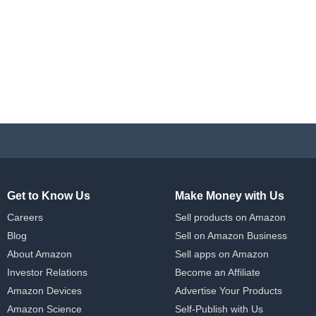
Get to Know Us
Make Money with Us
Careers
Sell products on Amazon
Blog
Sell on Amazon Business
About Amazon
Sell apps on Amazon
Investor Relations
Become an Affiliate
Amazon Devices
Advertise Your Products
Amazon Science
Self-Publish with Us