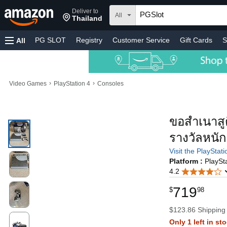
Deliver to
All
Thailand
PG SLOT
Registry
Customer Service
Gift Cards
S
All
›
›
Video Games
PlayStation 4
Consoles
ขอสำเนาสูต
รางวัลหนัก
Visit the PlayStat
Platform :
PlaySt
4.2
719
$
98
$123.86 Shipping
Only 1 left in st