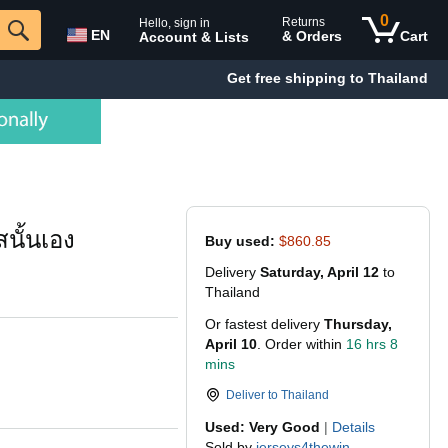
0
Returns
Hello, sign in
EN
& Orders
Cart
Account & Lists
Get free shipping to Thailand
นั้นเอง
Buy used:
$860.85
Delivery
Saturday, April 12
to
Thailand
Or fastest delivery
Thursday,
April 10
. Order within
16 hrs 8
mins
Deliver to
Thailand
Used: Very Good
|
Details
Sold by
jerseys4thewin