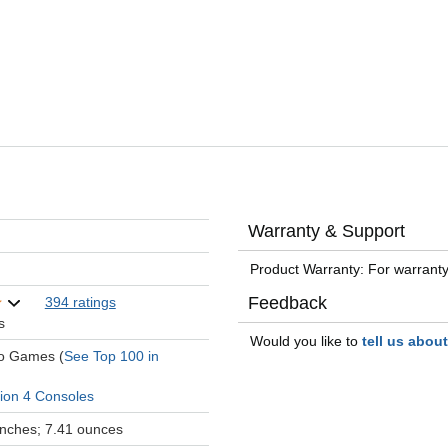
Warranty & Support
Product Warranty: For warranty
Feedback
394 ratings
s
Would you like to
tell us abou
eo Games (
See Top 100 in
tion 4 Consoles
 inches; 7.41 ounces