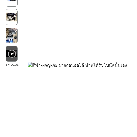
2 VIDEOS