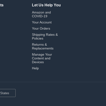
ts
Let Us Help You
Amazon and
COVID-19
Your Account
Your Orders
Shipping Rates &
Policies
Returns &
Replacements
Manage Your
Content and
Devices
Help
 States