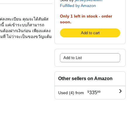
Fulfilled by Amazon
Only 1 left in stock - order
ค่ลงทะเบียน คุณจะได้สัมผัส
soon.
กนี้ แค่เข้าระบบก็สามารถ
นต้องฝากเงินก่อน เพียงแค่ลง
Add to cart
มที่ ไม่ว่าจะเป็นของขวัญแต้ม
Add to List
Other sellers on Amazon
$
335
99
Used (4) from