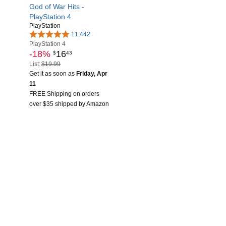
God of War Hits -
PlayStation 4
PlayStation
11,442
PlayStation 4
-18%
16
$
43
List:
$19.99
Get it as soon as
Friday, Apr
11
FREE Shipping on orders
over $35 shipped by Amazon