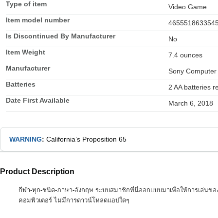
Type of item
Video Game
Item model number
465551863354
Is Discontinued By Manufacturer
No
Item Weight
7.4 ounces
Manufacturer
Sony Computer 
Batteries
2 AA batteries r
Date First Available
March 6, 2018
WARNING
:
California’s Proposition 65
Product Description
กีฬา-ทุก-ชนิด-ภาษา-อังกฤษ ระบบสมาชิกที่นี่ออกแบบมาเพื่อให้การเล่นของ
คอมพิวเตอร์ ไม่มีการดาวน์โหลดแอปใดๆ