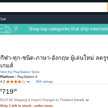
Sell
กีฬา-ทุก-ชนิด-ภาษา-อังกฤษ ผู้เล่นใหม่ ลดรูปเ
เกมส์
Visit the PlayStation Store
Platform :
PlayStation 4
4.2
394 ratings
719
$
98
$123.86 Shipping & Import Charges to Thailand
Details
Only 1 left in stock - order soon.