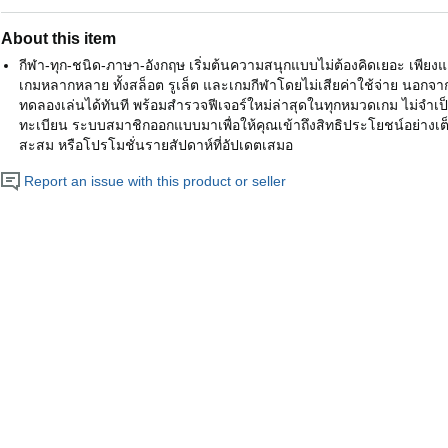
About this item
กีฬา-ทุก-ชนิด-ภาษา-อังกฤษ เริ่มต้นความสนุกแบบไม่ต้องคิดเยอะ เพียงแ
เกมหลากหลาย ทั้งสล็อต รูเล็ต และเกมกีฬาโดยไม่เสียค่าใช้จ่าย นอกจา
ทดลองเล่นได้ทันที พร้อมสำรวจฟีเจอร์ใหม่ล่าสุดในทุกหมวดเกม ไม่จำเป็
ทะเบียน ระบบสมาชิกออกแบบมาเพื่อให้คุณเข้าถึงสิทธิประโยชน์อย่างเต็
สะสม หรือโปรโมชั่นรายสัปดาห์ที่อัปเดตเสมอ
Report an issue with this product or seller