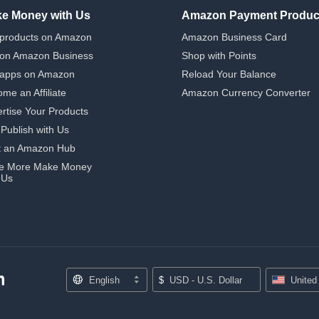
e Money with Us
Amazon Payment Produc
 products on Amazon
Amazon Business Card
 on Amazon Business
Shop with Points
 apps on Amazon
Reload Your Balance
me an Affiliate
Amazon Currency Converter
rtise Your Products
-Publish with Us
t an Amazon Hub
e More Make Money
 Us
English
$
USD - U.S. Dollar
United