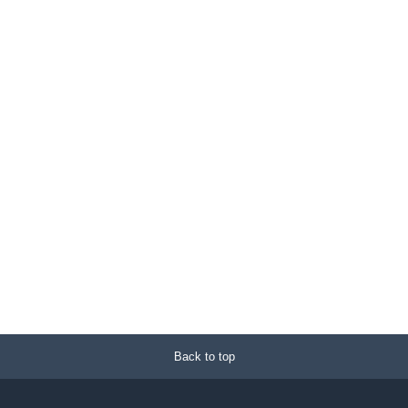
Back to top