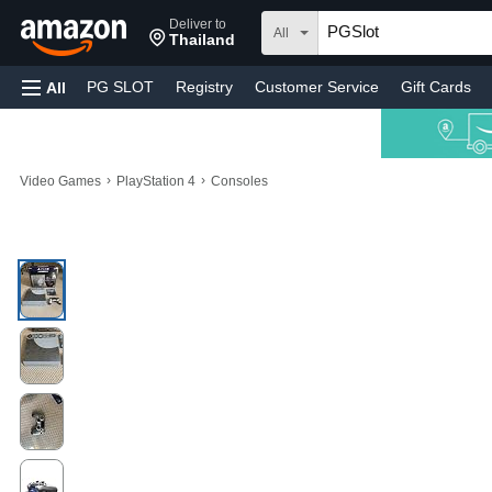
Deliver to
All
Thailand
PG SLOT
Registry
Customer Service
Gift Cards
All
›
›
Video Games
PlayStation 4
Consoles