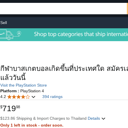
Sell
กีฬาบาสเกตบอลเกิดขึ้นที่ประเทศใด สมัครเล
แล้ววันนี้
Visit the PlayStation Store
Platform :
PlayStation 4
4.2
394 ratings
719
$
98
$123.86 Shipping & Import Charges to Thailand
Details
Only 1 left in stock - order soon.