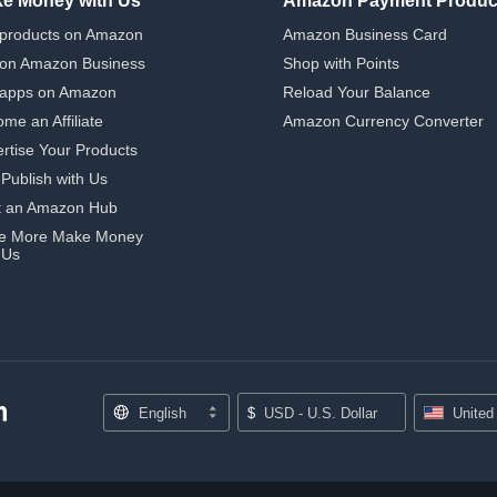
e Money with Us
Amazon Payment Produc
 products on Amazon
Amazon Business Card
 on Amazon Business
Shop with Points
 apps on Amazon
Reload Your Balance
me an Affiliate
Amazon Currency Converter
rtise Your Products
-Publish with Us
t an Amazon Hub
e More Make Money
 Us
English
$
USD - U.S. Dollar
United