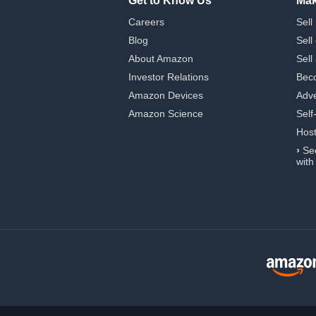
Get to Know Us
Mak
Careers
Sell
Blog
Sell
About Amazon
Sell
Investor Relations
Beco
Amazon Devices
Adve
Amazon Science
Self
Hos
›
Se
with