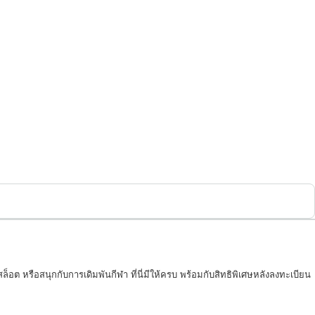
 หรือสนุกกับการเดิมพันกีฬา ที่นี่มีให้ครบ พร้อมกับสิทธิพิเศษหลังลงทะเบียน