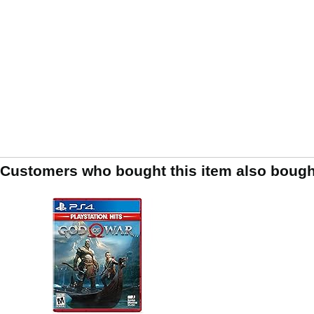
Customers who bought this item also bough