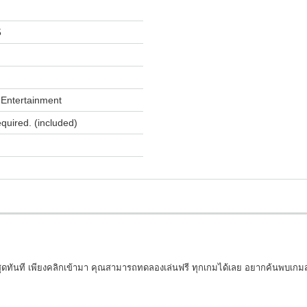
5
Entertainment
equired. (included)
ันที เพียงคลิกเข้ามา คุณสามารถทดลองเล่นฟรี ทุกเกมได้เลย อยากค้นพบเกมสล็อต