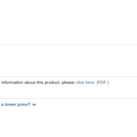
 information about this product, please
click here.
[PDF ]
t a lower price?