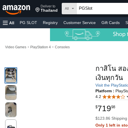
Deliver to
All
Thailand
PG SLOT
Registry
Customer Service
Gift Cards
S
All
›
›
Video Games
PlayStation 4
Consoles
กาสิโน สอง
เงินทุกวัน
Visit the PlayStat
Platform :
PlaySt
4.2
719
$
98
$123.86 Shipping
Only 1 left in st