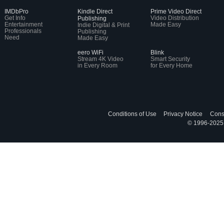
IMDbPro
Kindle Direct
Prime Video Direct
Get Info
Video Distribution
Publishing
Entertainment
Made Easy
Indie Digital & Print
Professionals
Publishing
Need
Made Easy
eero WiFi
Blink
Stream 4K Video
Smart Security
in Every Room
for Every Home
Conditions of Use
Privacy Notice
Cons
© 1996-2025, 