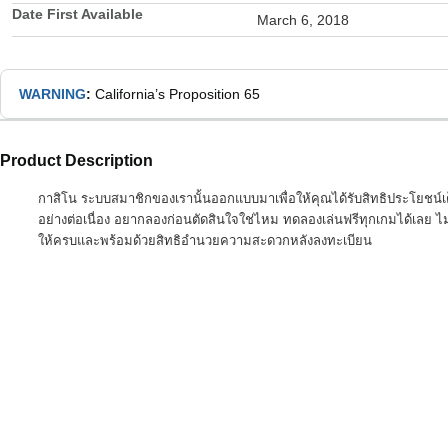
Date First Available
March 6, 2018
WARNING
:
California’s Proposition 65
Product Description
กาสิโน ระบบสมาชิกของเรานั้นออกแบบมาเพื่อให้คุณได้รับสิทธิประโยชน์เต็
อย่างต่อเนื่อง อยากลองก่อนตัดสินใจใช่ไหม ทดลองเล่นฟรีทุกเกมได้เลย ไม่
ให้ครบและพร้อมด้วยสิทธิอำนวยความสะดวกหลังลงทะเบียน