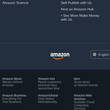
Amazon Science
Self-Publish with Us
Host an Amazon Hub
›
See More Make Money
with Us
English
Amazon Music
Amazon Ads
6pm
Stream millions
Reach customers
Score deals
of songs
wherever they
on fashion brands
spend their time
Amazon Business
AmazonGlobal
Amazon Web
Everything For
Ship Orders
Services
Your Business
Internationally
Scalable Cloud
Computing
Services