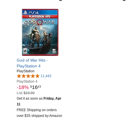
God of War Hits -
PlayStation 4
PlayStation
11,442
PlayStation 4
-18%
16
$
43
List:
$19.99
Get it as soon as
Friday, Apr
11
FREE Shipping on orders
over $35 shipped by Amazon