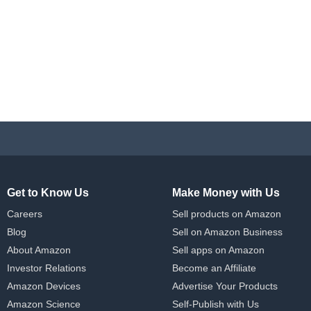
Get to Know Us
Make Money with Us
Careers
Sell products on Amazon
Blog
Sell on Amazon Business
About Amazon
Sell apps on Amazon
Investor Relations
Become an Affiliate
Amazon Devices
Advertise Your Products
Amazon Science
Self-Publish with Us