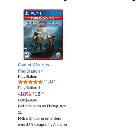
God of War Hits -
PlayStation 4
PlayStation
11,442
PlayStation 4
-18%
16
$
43
List:
$19.99
Get it as soon as
Friday, Apr
11
FREE Shipping on orders
over $35 shipped by Amazon