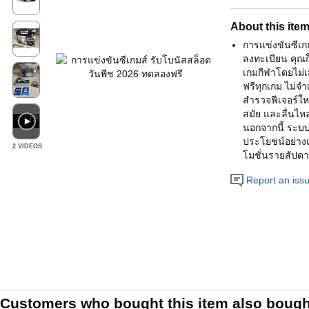
About this ite
การแข่งขันซีเกม
ลงทะเบียน คุณก
เกมกีฬาโดยไม่เส
ฟรีทุกเกม ไม่จ
สำรวจฟีเจอร์ให
สมัย และลื่นไห
นอกจากนี้ ระบบ
ประโยชน์อย่างเ
2 VIDEOS
โมชั่นรายสัปดาห
Report an issue
Customers who bought this item also bough