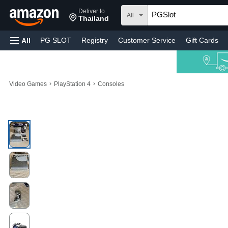
Deliver to
All
Thailand
PG SLOT
Registry
Customer Service
Gift Cards
All
›
›
Video Games
PlayStation 4
Consoles