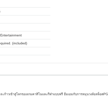
5
Entertainment
equired. (included)
ณจะก้าวเข้าสู่โลกของเกมคาสิโนและกีฬาแบบฟรี อิ่มเอมกับการหมุนวงล้อสล็อตPG สัม