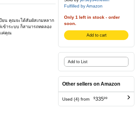
Fulfilled by Amazon
Only 1 left in stock - order
เบียน คุณจะได้สัมผัสเกมหลาก
soon.
 แค่เข้าระบบ ก็สามารถทดลอง
แค่คุณ
Add to cart
Add to List
Other sellers on Amazon
$
335
99
Used (4) from