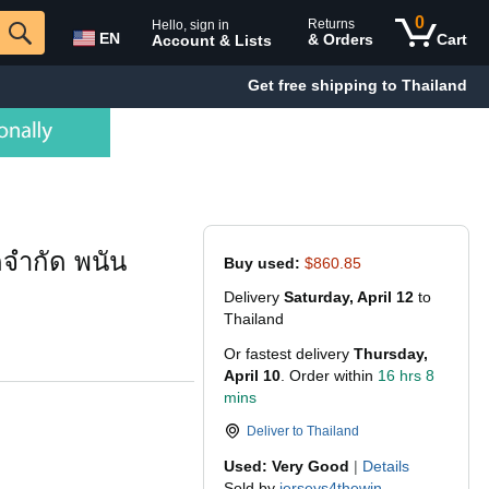
0
Returns
Hello, sign in
EN
& Orders
Cart
Account & Lists
Get free shipping to Thailand
ดจำกัด พนัน
Buy used:
$860.85
Delivery
Saturday, April 12
to
Thailand
Or fastest delivery
Thursday,
April 10
. Order within
16 hrs 8
mins
Deliver to
Thailand
Used: Very Good
|
Details
Sold by
jerseys4thewin