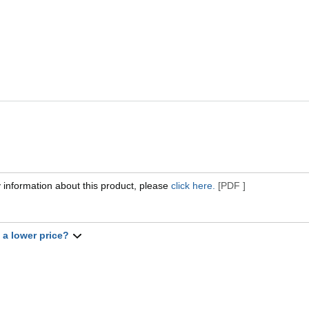
 information about this product, please
click here.
[PDF ]
t a lower price?