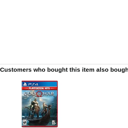
Customers who bought this item also bough