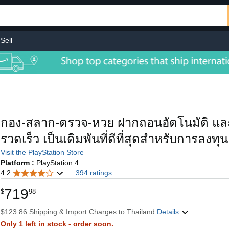
Sell
กอง-สลาก-ตรวจ-หวย ฝากถอนอัตโนมัติ และ
รวดเร็ว เป็นเดิมพันที่ดีที่สุดสำหรับการลงทุน
Visit the PlayStation Store
Platform :
PlayStation 4
4.2
394 ratings
719
$
98
$123.86 Shipping & Import Charges to Thailand
Details
Only 1 left in stock - order soon.