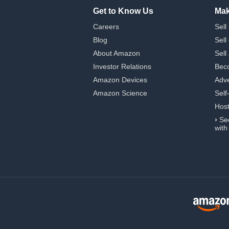
Get to Know Us
Mak
Careers
Sell
Blog
Sell
About Amazon
Sell
Investor Relations
Beco
Amazon Devices
Adve
Amazon Science
Self
Hos
›
Se
with