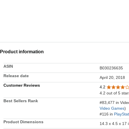
Product information
ASIN
B030236635
Release date
April 20, 2018
Customer Reviews
4.2
4.2 out of 5 star
Best Sellers Rank
#83,477 in Vid
Video Games
)
#116 in
PlaySta
Product Dimensions
14.3 x 4.5 x 17