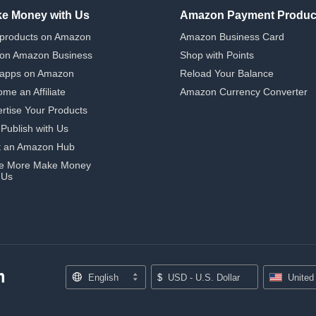
e Money with Us
Amazon Payment Produc
 products on Amazon
Amazon Business Card
 on Amazon Business
Shop with Points
 apps on Amazon
Reload Your Balance
me an Affiliate
Amazon Currency Converter
rtise Your Products
-Publish with Us
t an Amazon Hub
e More Make Money
 Us
English
$
USD - U.S. Dollar
United