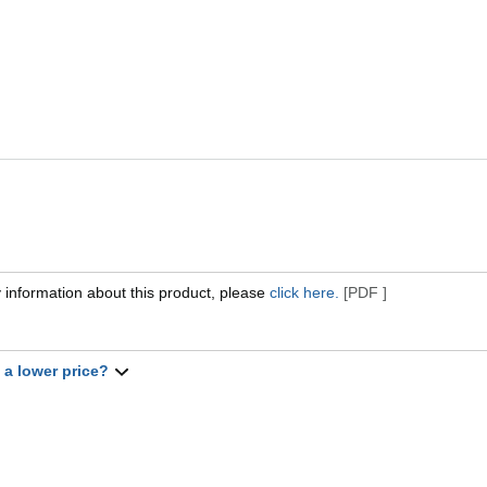
 information about this product, please
click here.
[PDF ]
t a lower price?