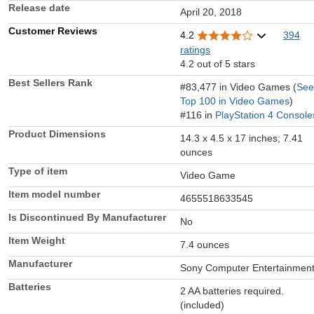
Release date
April 20, 2018
Customer Reviews
4.2
394
ratings
4.2 out of 5 stars
Best Sellers Rank
#83,477 in Video Games (
See
Top 100 in Video Games
)
#116 in
PlayStation 4 Console
Product Dimensions
14.3 x 4.5 x 17 inches; 7.41
ounces
Type of item
Video Game
Item model number
4655518633545
Is Discontinued By Manufacturer
No
Item Weight
7.4 ounces
Manufacturer
Sony Computer Entertainmen
Batteries
2 AA batteries required.
(included)