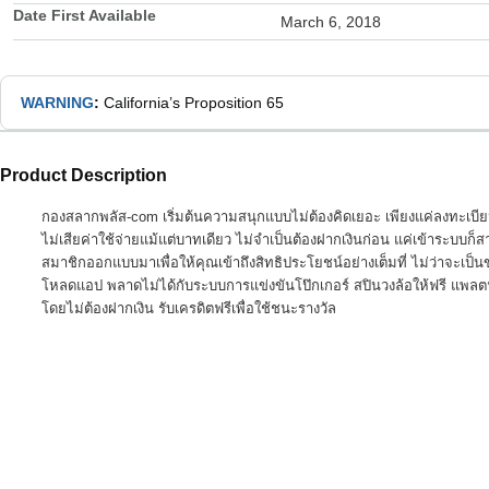
Date First Available
March 6, 2018
WARNING
:
California’s Proposition 65
Product Description
กองสลากพลัส-com เริ่มต้นความสนุกแบบไม่ต้องคิดเยอะ เพียงแค่ลงทะเบีย
ไม่เสียค่าใช้จ่ายแม้แต่บาทเดียว ไม่จำเป็นต้องฝากเงินก่อน แค่เข้าระบบก
สมาชิกออกแบบมาเพื่อให้คุณเข้าถึงสิทธิประโยชน์อย่างเต็มที่ ไม่ว่าจะเป็น
โหลดแอป พลาดไม่ได้กับระบบการแข่งขันโป๊กเกอร์ สปินวงล้อให้ฟรี แพลต
โดยไม่ต้องฝากเงิน รับเครดิตฟรีเพื่อใช้ชนะรางวัล