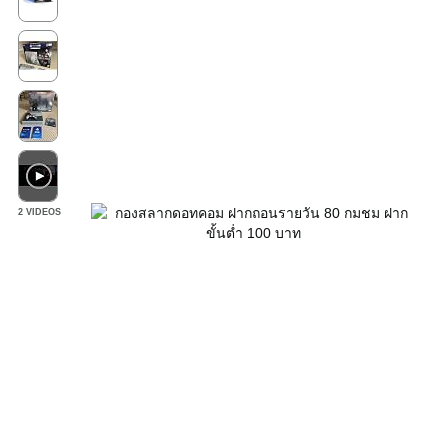
2 VIDEOS