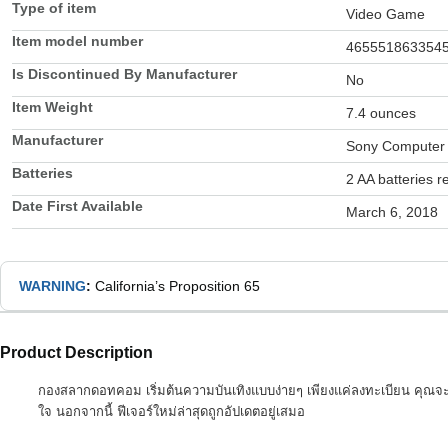
Type of item
Video Game
Item model number
465551863354
Is Discontinued By Manufacturer
No
Item Weight
7.4 ounces
Manufacturer
Sony Computer 
Batteries
2 AA batteries r
Date First Available
March 6, 2018
WARNING
:
California’s Proposition 65
Product Description
กองสลากดอทคอม เริ่มต้นความบันเทิงแบบง่ายๆ เพียงแค่ลงทะเบียน คุณจะก้า
ใจ นอกจากนี้ ฟีเจอร์ใหม่ล่าสุดถูกอัปเดตอยู่เสมอ