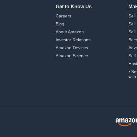
Get to Know Us
Mak
Careers
Sell
Blog
Sell
About Amazon
Sell
Investor Relations
Beco
Amazon Devices
Adve
Amazon Science
Self
Hos
›
Se
with