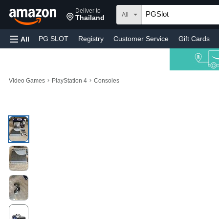
Deliver to
All
Thailand
PG SLOT
Registry
Customer Service
Gift Cards
All
›
›
Video Games
PlayStation 4
Consoles