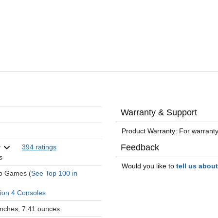
Warranty & Support
Product Warranty: For warranty
Feedback
394 ratings
s
Would you like to
tell us abou
eo Games (
See Top 100 in
tion 4 Consoles
 inches; 7.41 ounces