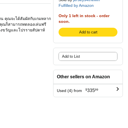
Fulfilled by Amazon
Only 1 left in stock - order
ยน คุณจะได้สัมผัสกับเกมหลาก
soon.
คร คุณก็สามารถทดลองเล่นฟรี
 ของขวัญและโปรรายสัปดาห์
Add to cart
Add to List
Other sellers on Amazon
$
335
99
Used (4) from