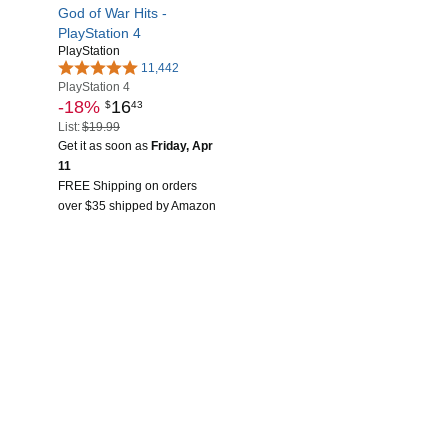
God of War Hits -
PlayStation 4
PlayStation
11,442
PlayStation 4
-18%
16
$
43
List:
$19.99
Get it as soon as
Friday, Apr
11
FREE Shipping on orders
over $35 shipped by Amazon