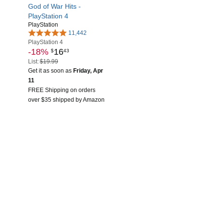
God of War Hits -
PlayStation 4
PlayStation
11,442
PlayStation 4
-18%
16
$
43
List:
$19.99
Get it as soon as
Friday, Apr
11
FREE Shipping on orders
over $35 shipped by Amazon