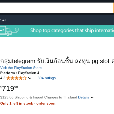
Sell
กลุ่มtelegram รับเงินก้อนชิ้น ลงทุน pg slot
Visit the PlayStation Store
Platform :
PlayStation 4
4.2
394 ratings
719
$
98
$123.86 Shipping & Import Charges to Thailand
Details
Only 1 left in stock - order soon.