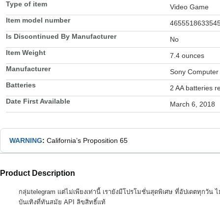
Type of item
Video Game
Item model number
465551863354
Is Discontinued By Manufacturer
No
Item Weight
7.4 ounces
Manufacturer
Sony Computer 
Batteries
2 AA batteries r
Date First Available
March 6, 2018
WARNING
:
California’s Proposition 65
Product Description
กลุ่มtelegram แต่ไม่เพียงเท่านี้ เรายังมีโปรโมชั่นสุดพิเศษ ที่อัปเดตท
บันเทิงที่ทันสมัย API ลิขสิทธิ์แท้