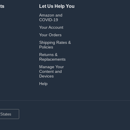
ts
Let Us Help You
Amazon and
COVID-19
Your Account
Your Orders
Shipping Rates &
Policies
Returns &
Replacements
Manage Your
Content and
Devices
Help
 States