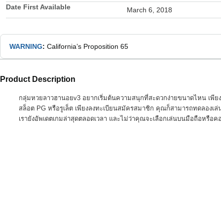
Date First Available
March 6, 2018
WARNING
:
California’s Proposition 65
Product Description
กลุ่มหวยลาวฮานอยv3 อยากเริ่มต้นความสนุกที่สะดวกง่ายขนาดไหน เพียงแค
สล็อต PG หรือรูเล็ต เพียงลงทะเบียนสมัครสมาชิก คุณก็สามารถทดลองเล่
เรายังอัพเดตเกมล่าสุดตลอดเวลา และไม่ว่าคุณจะเลือกเล่นบนมือถือหรือคอม