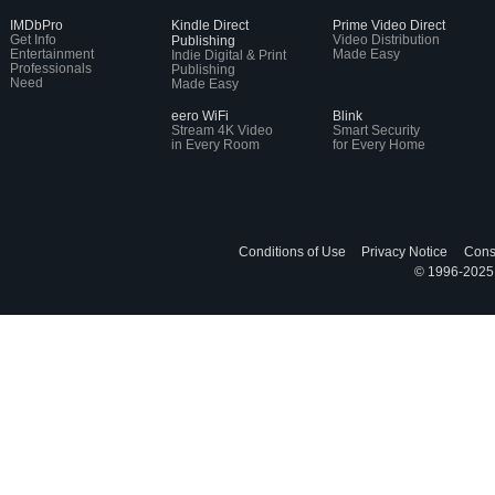
IMDbPro
Kindle Direct
Prime Video Direct
Get Info
Video Distribution
Publishing
Entertainment
Made Easy
Indie Digital & Print
Professionals
Publishing
Need
Made Easy
eero WiFi
Blink
Stream 4K Video
Smart Security
in Every Room
for Every Home
Conditions of Use
Privacy Notice
Cons
© 1996-2025, 