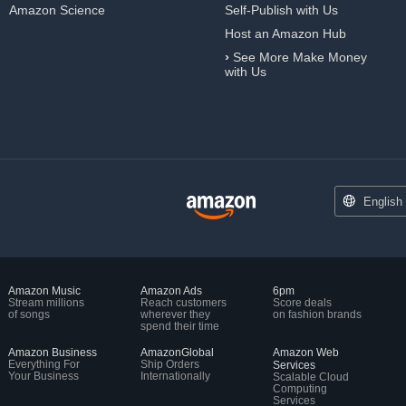
Amazon Science
Self-Publish with Us
Host an Amazon Hub
›
See More Make Money
with Us
English
Amazon Music
Amazon Ads
6pm
Stream millions
Reach customers
Score deals
of songs
wherever they
on fashion brands
spend their time
Amazon Business
AmazonGlobal
Amazon Web
Everything For
Ship Orders
Services
Your Business
Internationally
Scalable Cloud
Computing
Services