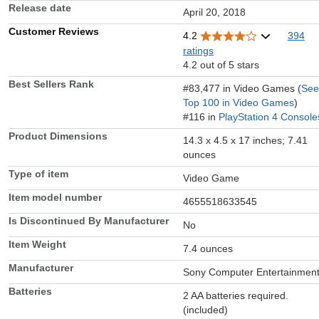
Release date
April 20, 2018
Customer Reviews
4.2
394
ratings
4.2 out of 5 stars
Best Sellers Rank
#83,477 in Video Games (
See
Top 100 in Video Games
)
#116 in
PlayStation 4 Console
Product Dimensions
14.3 x 4.5 x 17 inches; 7.41
ounces
Type of item
Video Game
Item model number
4655518633545
Is Discontinued By Manufacturer
No
Item Weight
7.4 ounces
Manufacturer
Sony Computer Entertainmen
Batteries
2 AA batteries required.
(included)