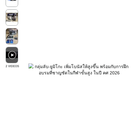
2 VIDEOS