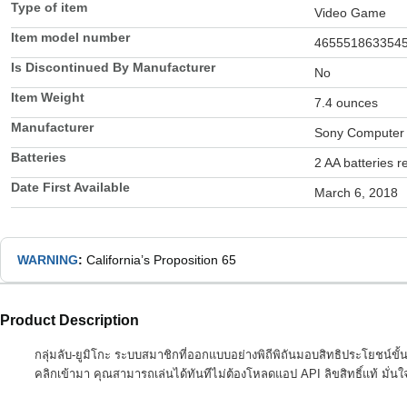
Type of item
Video Game
Item model number
465551863354
Is Discontinued By Manufacturer
No
Item Weight
7.4 ounces
Manufacturer
Sony Computer 
Batteries
2 AA batteries r
Date First Available
March 6, 2018
WARNING
:
California’s Proposition 65
Product Description
กลุ่มลับ-ยูมิโกะ ระบบสมาชิกที่ออกแบบอย่างพิถีพิถันมอบสิทธิประโยชน์ขั้น
คลิกเข้ามา คุณสามารถเล่นได้ทันทีไม่ต้องโหลดแอป API ลิขสิทธิ์แท้ มั่น