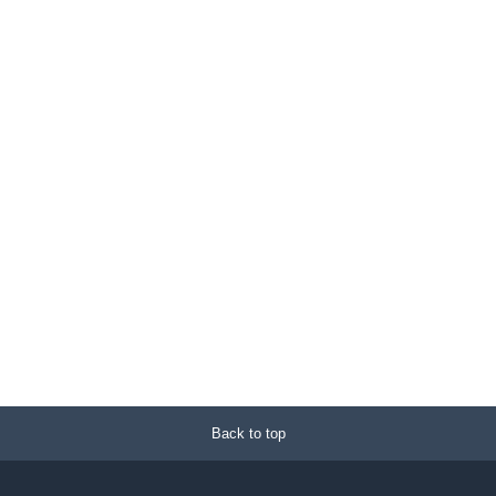
Back to top