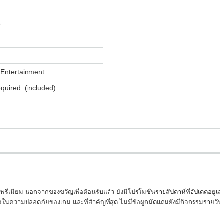
5
Entertainment
equired. (included)
พรีเมียม นอกจากของขวัญเพื่อต้อนรับแล้ว ยังมีโปรโมชั่นรายสัปดาห์ที่อัปเดตอยู่
ใจในความปลอดภัยของเกม และที่สำคัญที่สุด ไม่มีข้อผูกมัดแถมยังมีกิจกรรมรายวัน