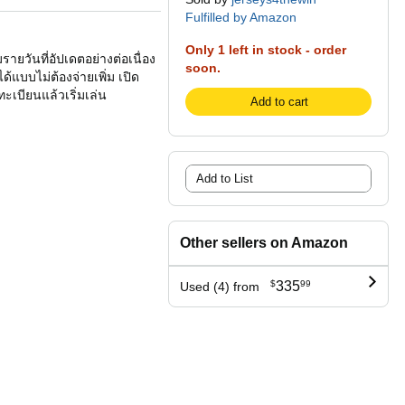
Fulfilled by Amazon
Only 1 left in stock - order
รายวันที่อัปเดตอย่างต่อเนื่อง
soon.
ได้แบบไม่ต้องจ่ายเพิ่ม เปิด
ะเบียนแล้วเริ่มเล่น
Add to cart
Add to List
Other sellers on Amazon
$
335
99
Used (4) from