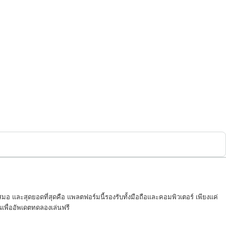
เสมอ และสุดยอดที่สุดคือ แพลตฟอร์มนี้รองรับทั้งมือถือและคอมพิวเตอร์ เพียงแค่
เพื่ออัพเดตทดลองเล่นฟรี