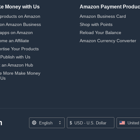
e Money with Us
Amazon Payment Produc
 products on Amazon
Amazon Business Card
 on Amazon Business
Shop with Points
 apps on Amazon
Reload Your Balance
me an Affiliate
Amazon Currency Converter
rtise Your Products
-Publish with Us
t an Amazon Hub
e More Make Money
 Us
English
$
USD - U.S. Dollar
United