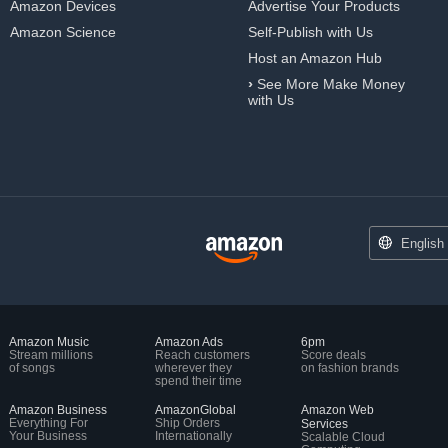
Amazon Devices
Advertise Your Products
Amazon Science
Self-Publish with Us
Host an Amazon Hub
›
See More Make Money
with Us
English
Amazon Music
Amazon Ads
6pm
Stream millions
Reach customers
Score deals
of songs
wherever they
on fashion brands
spend their time
Amazon Business
AmazonGlobal
Amazon Web
Everything For
Ship Orders
Services
Your Business
Internationally
Scalable Cloud