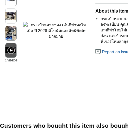
About this ite
กระเป๋าหลายช่อ
ลงทะเบียน คุณจ
เกมกีฬาโดยไม่เส
ก่อน แค่เข้าระ
ฟีเจอร์ใหม่ล่า
Report an issue
2 VIDEOS
Customers who bought this item also bough