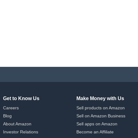
Get to Know Us
Make Money with Us
Careers
Sell products on Amazon
Blog
Sell on Amazon Business
About Amazon
Sell apps on Amazon
Investor Relations
Become an Affiliate