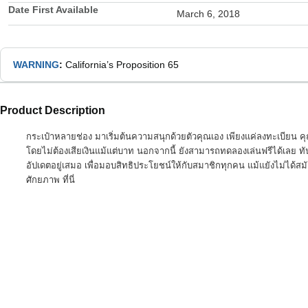
Date First Available
March 6, 2018
WARNING
:
California’s Proposition 65
Product Description
กระเป๋าหลายช่อง มาเริ่มต้นความสนุกด้วยตัวคุณเอง เพียงแค่ลงทะเบียน คุ
โดยไม่ต้องเสียเงินแม้แต่บาท นอกจากนี้ ยังสามารถทดลองเล่นฟรีได้เลย ท
อัปเดตอยู่เสมอ เพื่อมอบสิทธิประโยชน์ให้กับสมาชิกทุกคน แม้แยังไม่ได้ส
ศักยภาพ ที่นี่