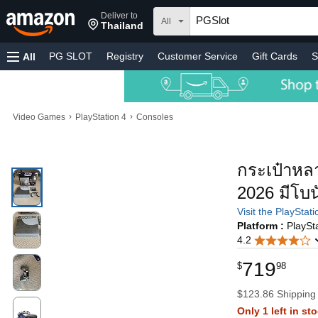
Deliver to
All
Thailand
PG SLOT
Registry
Customer Service
Gift Cards
S
All
›
›
Video Games
PlayStation 4
Consoles
กระเป๋าหลา
2026 มีโบ
Visit the PlayStat
Platform :
PlaySt
4.2
719
$
98
$123.86 Shipping
Only 1 left in st