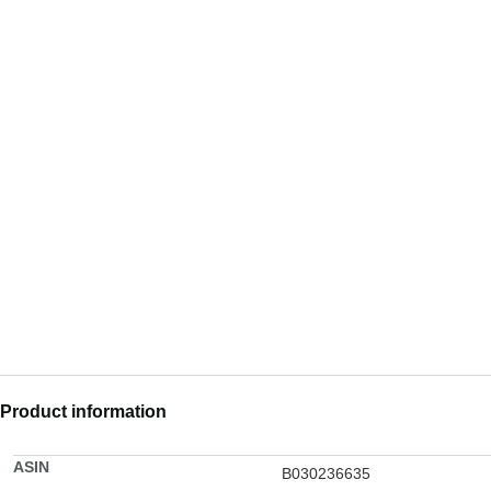
Product information
ASIN
B030236635