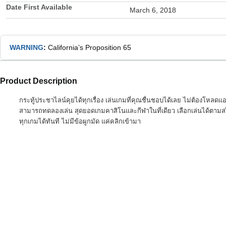
Date First Available
March 6, 2018
WARNING
:
California’s Proposition 65
Product Description
กระทู้ประชาไลน์คุยได้ทุกเรื่อง เล่นเกมที่คุณชื่นชอบได้เลย ไม่ต้องโห
สามารถทดลองเล่น สุดยอดเกมคาสิโนและกีฬาในที่เดียว เลือกเล่นได้ตา
ทุกเกมได้ทันที ไม่มีข้อผูกมัด แค่คลิกเข้ามา