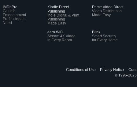
IMDbPro
Kindle Direct
Prime Video Direct
Get Info
Video Distribution
Publishing
Entertainment
Made Easy
Indie Digital & Print
Professionals
Publishing
Need
Made Easy
eero WiFi
Blink
Stream 4K Video
Smart Security
in Every Room
for Every Home
Conditions of Use
Privacy Notice
Cons
© 1996-2025, 