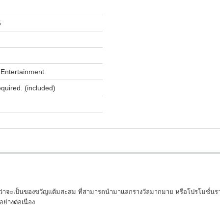
5
Entertainment
equired. (included)
จะเป็นของขวัญแต้มสะสม ที่สามารถนำมาแลกรางวัลมากมาย หรือโปรโมชั่นรายสัปดา
ย่างต่อเนื่อง