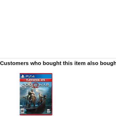
Customers who bought this item also bough