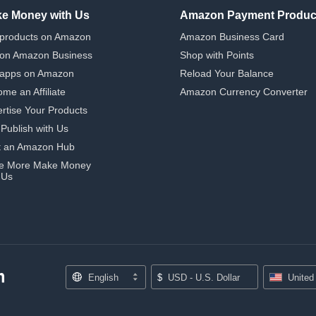
e Money with Us
Amazon Payment Produc
 products on Amazon
Amazon Business Card
 on Amazon Business
Shop with Points
 apps on Amazon
Reload Your Balance
me an Affiliate
Amazon Currency Converter
rtise Your Products
-Publish with Us
t an Amazon Hub
e More Make Money
 Us
English
$
USD - U.S. Dollar
United