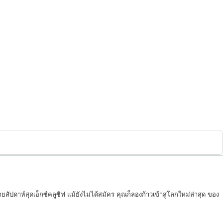
ห์สุดเอ็กซ์คลูซิฟ แม้ยังไม่ได้สมัคร คุณก็ลองก้าวเข้าสู่โลกใหม่ล่าสุด ของ