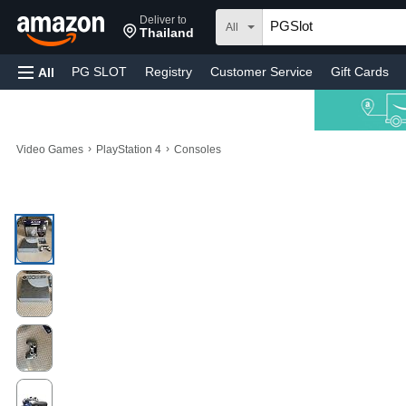
Deliver to
All
Thailand
PG SLOT
Registry
Customer Service
Gift Cards
All
›
›
Video Games
PlayStation 4
Consoles