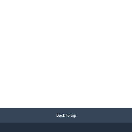
Back to top