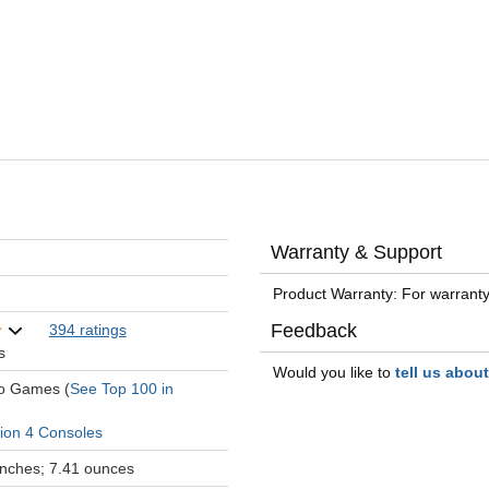
Warranty & Support
Product Warranty: For warranty
Feedback
394 ratings
s
Would you like to
tell us abou
eo Games (
See Top 100 in
tion 4 Consoles
 inches; 7.41 ounces