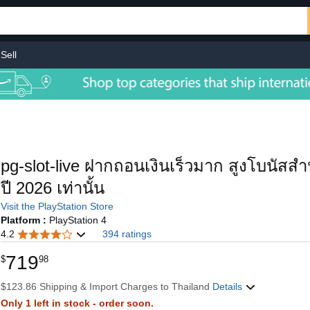
Sell
pg-slot-live ฝากถอนเงินเร็วมาก สูงโบนัสส
ปี 2026 เท่านั้น
Visit the PlayStation Store
Platform :
PlayStation 4
4.2
394 ratings
719
$
98
$123.86 Shipping & Import Charges to Thailand
Details
Only 1 left in stock - order soon.