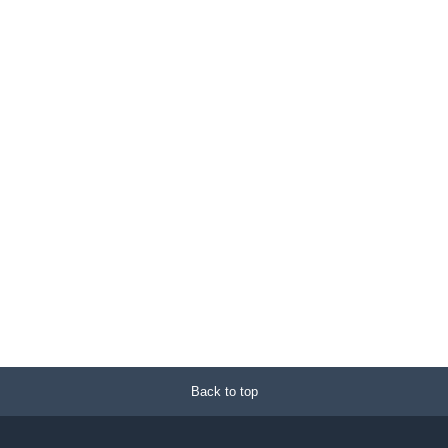
Back to top