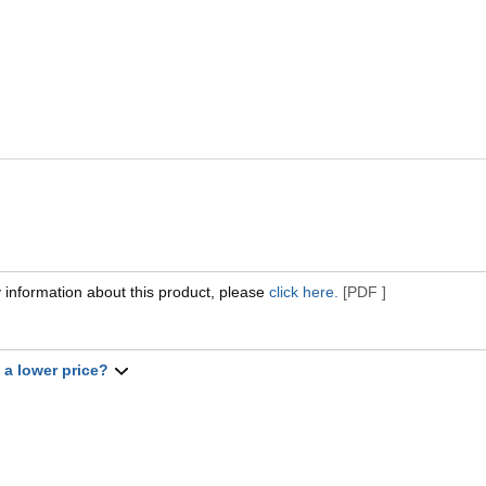
 information about this product, please
click here.
[PDF ]
t a lower price?