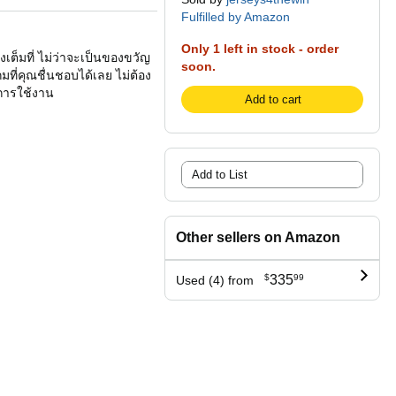
Fulfilled by Amazon
Only 1 left in stock - order
เต็มที่ ไม่ว่าจะเป็นของขวัญ
soon.
มที่คุณชื่นชอบได้เลย ไม่ต้อง
การใช้งาน
Add to cart
Add to List
Other sellers on Amazon
$
335
99
Used (4) from