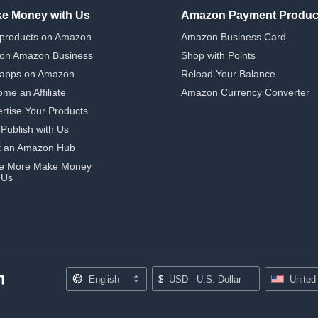
e Money with Us
Amazon Payment Produc
 products on Amazon
Amazon Business Card
 on Amazon Business
Shop with Points
 apps on Amazon
Reload Your Balance
me an Affiliate
Amazon Currency Converter
rtise Your Products
-Publish with Us
t an Amazon Hub
e More Make Money
 Us
English
$
USD - U.S. Dollar
United