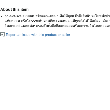
About this item
pg-slot-live ระบบสมาชิกออกแบบมาเพื่อให้คุณเข้าถึงสิทธิประโยชน์อย่าง
แต้มสะสม หรือโปรรายสัปดาห์ที่อัปเดตเสมอ แม้คุณยังไม่ได้สมัคร เล่นเก
โหลดแอป แพลตฟอร์มรองรับทั้งมือถือและคอมพร้อมความลื่นไหลตลอด
Report an issue with this product or seller