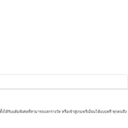
งได้รับแต้มพิเศษที่สามารถแลกรางวัล หรือเข้าสู่เกมพรีเมียมได้แบบฟรี ทุกคนจึง