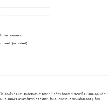
5
Entertainment
equired. (included)
 ไม่ต้องโหลดแอป เพลิดเพลินกับเกมบนมือถือหรือคอมพิวเตอร์โดยไม่สะดุด พร้อมทั้
งมีระบบAPI ลิขสิทธิ์แท้เพื่อความมั่นใจและกิจกรรมรายวันที่อัปเดตอยู่เรื่อย