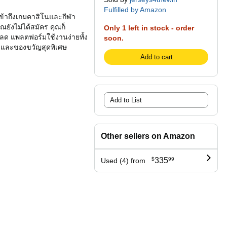
Fulfilled by Amazon
้เข้าถึงเกมคาสิโนและกีฬา
ณยังไม่ได้สมัคร คุณก็
Only 1 left in stock - order
ลด แพลตฟอร์มใช้งานง่ายทั้ง
soon.
ม และของขวัญสุดพิเศษ
Add to cart
Add to List
Other sellers on Amazon
$
335
99
Used (4) from