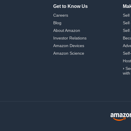
Get to Know Us
Mak
Careers
Sell
Blog
Sell
About Amazon
Sell
Investor Relations
Beco
Amazon Devices
Adve
Amazon Science
Self
Hos
›
Se
with