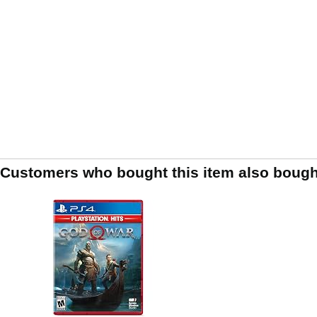
Customers who bought this item also bough