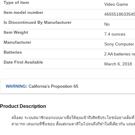
Type of item
Video Game
Item model number
465551863354
Is Discontinued By Manufacturer
No
Item Weight
7.4 ounces
Manufacturer
Sony Computer 
Batteries
2 AA batteries r
Date First Available
March 6, 2018
WARNING
:
California’s Proposition 65
Product Description
สล็อตz ระบบสมาชิกออกแบบมาเพื่อให้คุณเข้าถึงสิทธิประโยชน์อย่างเต็มที่
สามารถ เล่นเกมที่ชื่นชอบ ตั้งแต่เกมคาสิโนไปจนถึงกีฬาในที่เดียวกัน แถมยั