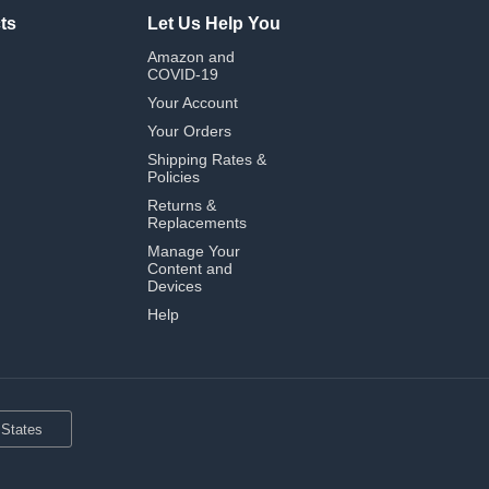
ts
Let Us Help You
Amazon and
COVID-19
Your Account
Your Orders
Shipping Rates &
Policies
Returns &
Replacements
Manage Your
Content and
Devices
Help
 States