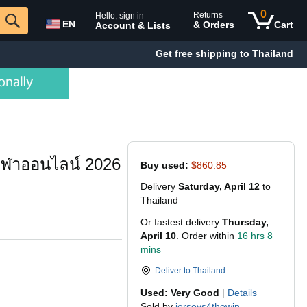
0
Returns
Hello, sign in
EN
& Orders
Cart
Account & Lists
Get free shipping to Thailand
รกีฬาออนไลน์ 2026
Buy used:
$860.85
Delivery
Saturday, April 12
to
Thailand
Or fastest delivery
Thursday,
April 10
. Order within
16 hrs 8
mins
Deliver to
Thailand
Used: Very Good
|
Details
Sold by
jerseys4thewin