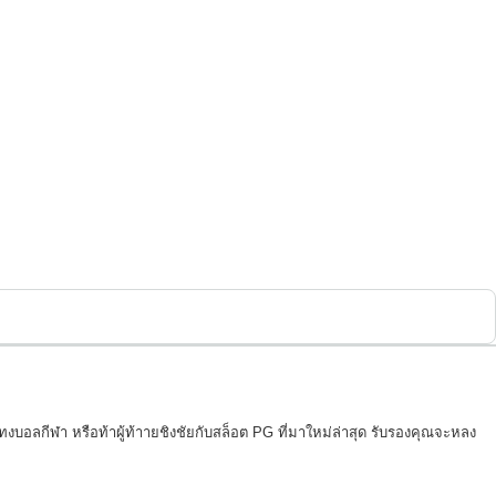
ทงบอลกีฬา หรือท้าผู้ท้าายชิงชัยกับสล็อต PG ที่มาใหม่ล่าสุด รับรองคุณจะหลง