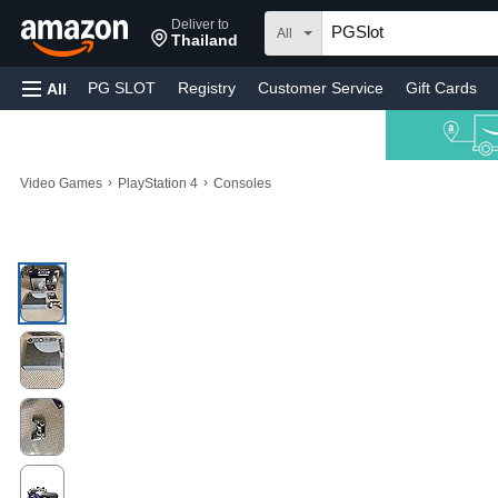
Deliver to
All
Thailand
PG SLOT
Registry
Customer Service
Gift Cards
All
›
›
Video Games
PlayStation 4
Consoles