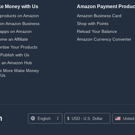
e Money with Us
Amazon Payment Produc
 products on Amazon
Amazon Business Card
 on Amazon Business
Shop with Points
 apps on Amazon
Reload Your Balance
me an Affiliate
Amazon Currency Converter
rtise Your Products
-Publish with Us
t an Amazon Hub
e More Make Money
 Us
English
$
USD - U.S. Dollar
United