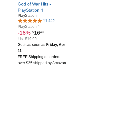
God of War Hits -
PlayStation 4
PlayStation
11,442
PlayStation 4
-18%
16
$
43
List:
$19.99
Get it as soon as
Friday, Apr
11
FREE Shipping on orders
over $35 shipped by Amazon