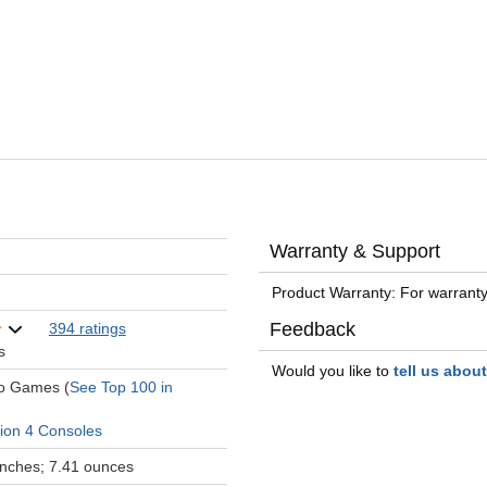
Warranty & Support
Product Warranty: For warranty
Feedback
394 ratings
s
Would you like to
tell us abou
eo Games (
See Top 100 in
tion 4 Consoles
 inches; 7.41 ounces